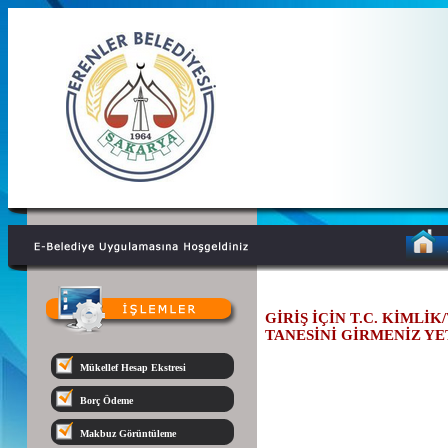
GİRİŞ İÇİN T.C. KİMLİ
TANESİNİ GİRMENİZ YE
Mükellef Hesap Ekstresi
Borç Ödeme
Makbuz Görüntüleme