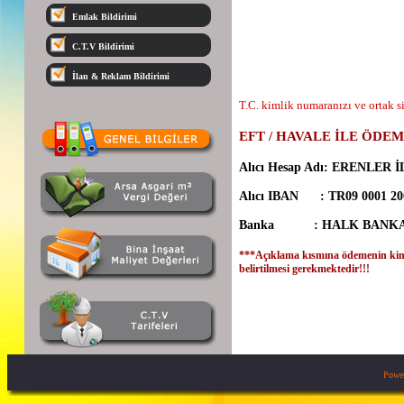
Emlak Bildirimi
C.T.V Bildirimi
İlan & Reklam Bildirimi
T.C. kimlik numaranızı ve ortak s
EFT / HAVALE İLE ÖDEM
Alıcı Hesap Adı: ERENLER
Alıcı IBAN : TR09 0001 200
Banka : HALK BANKAS
***Açıklama kısmına ödemenin kimin
belirtilmesi gerekmektedir!!!
Powe